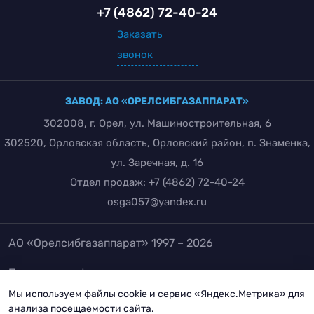
+7 (4862) 72-40-24
Заказать
звонок
ЗАВОД: АО «ОРЕЛСИБГАЗАППАРАТ»
302008, г. Орел, ул. Машиностроительная, 6
302520, Орловская область, Орловский район, п. Знаменка,
ул. Заречная, д. 16
Отдел продаж:
+7 (4862) 72-40-24
osga057@yandex.ru
АО «Орелсибгазаппарат» 1997 – 2026
Политика конфиденциальности
Положение об обработке и защите персональных
Мы используем файлы cookie и сервис «Яндекс.Метрика» для
анализа посещаемости сайта.
данных