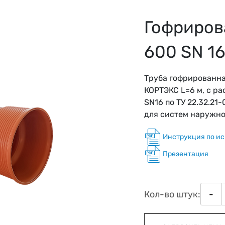
Гофриров
600 SN 1
Труба гофрированна
КОРТЭКС L=6 м, с р
SN16 по ТУ 22.32.21
для систем наружно
Инструкция по ис
Презентация
Кол-во штук:
-