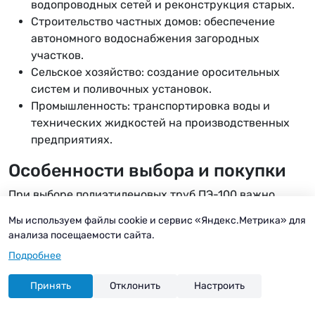
водопроводных сетей и реконструкция старых.
Строительство частных домов: обеспечение
автономного водоснабжения загородных
участков.
Сельское хозяйство: создание оросительных
систем и поливочных установок.
Промышленность: транспортировка воды и
технических жидкостей на производственных
предприятиях.
Особенности выбора и покупки
При выборе полиэтиленовых труб ПЭ-100 важно
учитывать следующие факторы:
Мы используем файлы cookie и сервис «Яндекс.Метрика» для
анализа посещаемости сайта.
Диаметр и толщина стенки труб,
Подробнее
соответствующие требованиям проекта.
Качество сырья и соблюдение стандартов
Принять
Отклонить
Настроить
производства.
Наличие сертификатов соответствия и гарантий