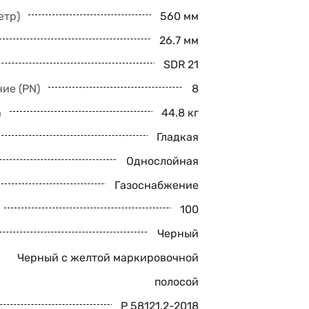
етр)
560 мм
26.7 мм
SDR 21
ие (PN)
8
а
44.8 кг
Гладкая
Однослойная
Газоснабжение
100
Черный
Черный с желтой маркировочной
полосой
Р 58121.2-2018