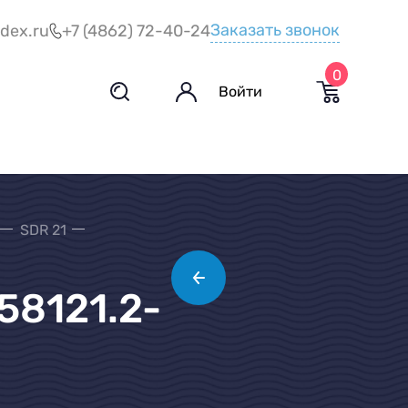
Заказать звонок
dex.ru
+7 (4862) 72-40-24
0
Войти
SDR 21
58121.2-