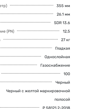
етр)
355 мм
26.1 мм
SDR 13.6
ие (PN)
12,5
а
27 кг
Гладкая
Однослойная
Газоснабжение
100
Черный
Черный с желтой маркировочной
полосой
Р 58121.2-2018