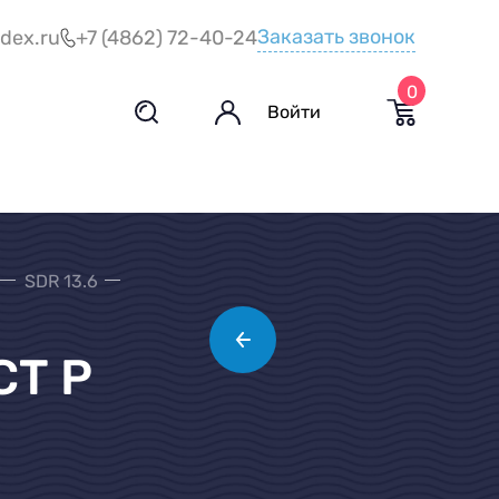
Заказать звонок
dex.ru
+7 (4862) 72-40-24
0
Войти
SDR 13.6
СТ Р