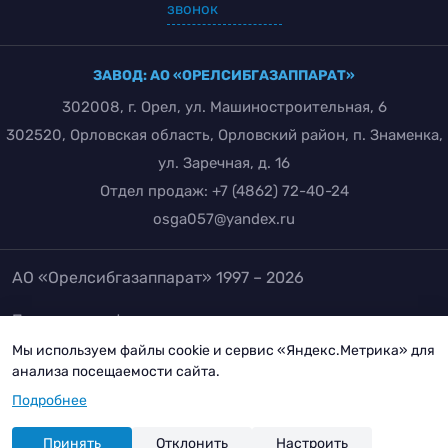
звонок
ЗАВОД: АО «ОРЕЛСИБГАЗАППАРАТ»
302008, г. Орел, ул. Машиностроительная, 6
302520, Орловская область, Орловский район, п. Знаменка,
ул. Заречная, д. 16
Отдел продаж:
+7 (4862) 72-40-24
osga057@yandex.ru
АО «Орелсибгазаппарат» 1997 – 2026
Политика конфиденциальности
Положение об обработке и защите персональных
Мы используем файлы cookie и сервис «Яндекс.Метрика» для
анализа посещаемости сайта.
данных
Подробнее
Согласие на обработку персональных данных
Разработка сайта:
инфо-сити
Принять
Отклонить
Настроить