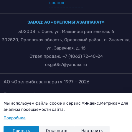
звонок
ЗАВОД: АО «ОРЕЛСИБГАЗАППАРАТ»
302008, г. Орел, ул. Машиностроительная, 6
302520, Орловская область, Орловский район, п. Знаменка,
ул. Заречная, д. 16
Отдел продаж:
+7 (4862) 72-40-24
osga057@yandex.ru
АО «Орелсибгазаппарат» 1997 – 2026
Политика конфиденциальности
Положение об обработке и защите персональных
Мы используем файлы cookie и сервис «Яндекс.Метрика» для
анализа посещаемости сайта.
данных
Подробнее
Согласие на обработку персональных данных
Разработка сайта:
инфо-сити
Принять
Отклонить
Настроить