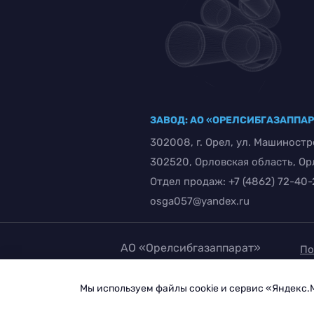
ЗАВОД: АО «ОРЕЛСИБГАЗАППА
302008, г. Орел, ул. Машиностр
302520, Орловская область, Орло
Отдел продаж:
+7 (4862) 72-40
osga057@yandex.ru
АО «Орелсибгазаппарат»
По
1997 – 2026
за
Мы используем файлы cookie и сервис «Яндекс.
Со