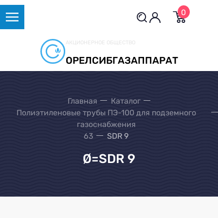
0
АКЦИОНЕРНОЕ ОБЩЕСТВО
ОРЕЛСИБГАЗАППАРАТ
Главная
Каталог
Полиэтиленовые трубы ПЭ-100 для подземного
газоснабжения
63
SDR 9
Ø=SDR 9