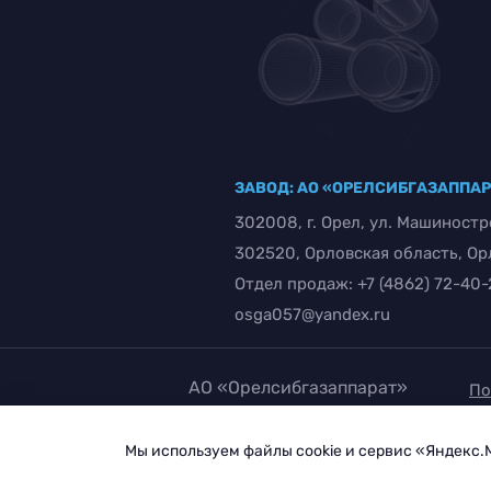
ЗАВОД: АО «ОРЕЛСИБГАЗАППА
302008, г. Орел, ул. Машиностр
302520, Орловская область, Орло
Отдел продаж:
+7 (4862) 72-40
osga057@yandex.ru
АО «Орелсибгазаппарат»
По
1997 – 2026
за
Мы используем файлы cookie и сервис «Яндекс.
Со