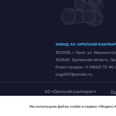
ЗАВОД: АО «ОРЕЛСИБГАЗАППА
302008, г. Орел, ул. Машиностр
302520, Орловская область, Орло
Отдел продаж:
+7 (4862) 72-40
osga057@yandex.ru
АО «Орелсибгазаппарат»
По
1997 – 2026
за
Мы используем файлы cookie и сервис «Яндекс.
Со